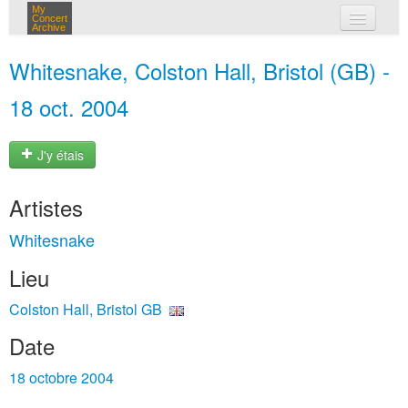
My
Concert
Archive
mes concerts
Whitesnake, Colston Hall, Bristol (GB) -
connexion
18 oct. 2004
J'y étais
Artistes
Whitesnake
Lieu
Colston Hall, Bristol GB
Date
18 octobre 2004