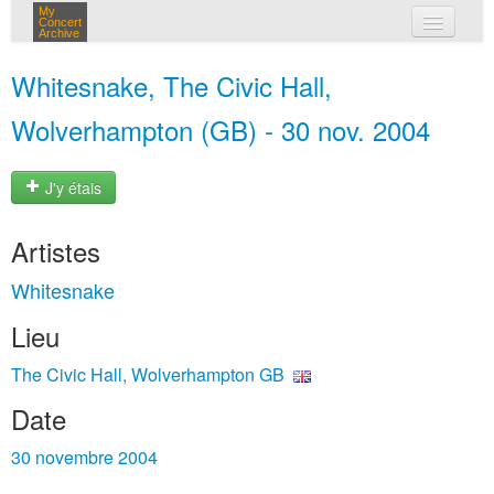
My
Concert
Archive
mes concerts
Whitesnake, The Civic Hall,
connexion
Wolverhampton (GB) - 30 nov. 2004
J'y étais
Artistes
Whitesnake
Lieu
The Civic Hall, Wolverhampton GB
Date
30 novembre 2004