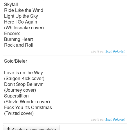
Skyfall
Ride Like the Wind
Light Up the Sky
Here I Go Again
(Whitesnake cover)
Encore:
Burning Heart
Rock and Roll
ajouté par
Scott Polovitch
Soto/Bieler
Love Is on the Way
(Saigon Kick cover)
Don't Stop Believin'
(Journey cover)
Superstition
(Stevie Wonder cover)
Fuck You It's Christmas
(Twiztid cover)
ajouté par
Scott Polovitch
Ajouter un commentaire