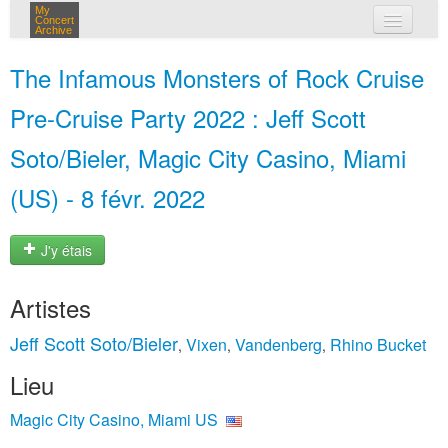
My
Concert
Archive
mes concerts
The Infamous Monsters of Rock Cruise
connexion
Pre-Cruise Party 2022 : Jeff Scott
Soto/Bieler, Magic City Casino, Miami
(US) - 8 févr. 2022
J'y étais
Artistes
Jeff Scott Soto/Bieler
Vixen
Vandenberg
Rhino Bucket
,
,
,
Lieu
Magic City Casino, Miami US