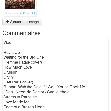
ajoutée par
Scott Polovitch
Ajouter une image
Commentaires
Vixen
Rev It Up
Waiting for the Big One
(Femme Fatale cover)
How Much Love
Cruisin'
Cryin'
(Jeff Paris cover)
Runnin' With the Devil / I Want You to Rock Me
I Don't Need No Doctor / Stranglehold
Streets in Paradise
Love Made Me
Edge of a Broken Heart