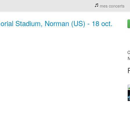
mes concerts
rial Stadium, Norman (US) - 18 oct.
C
N