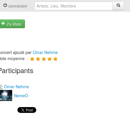
connexion
J'y étais
oncert ajouté par
Omar Nehme
ote moyenne :
Participants
Omar Nehme
NemeO