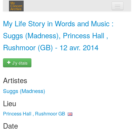
My
Concert
Archive
mes concerts
My Life Story in Words and Music :
connexion
Suggs (Madness), Princess Hall ,
Rushmoor (GB) - 12 avr. 2014
J'y étais
Artistes
Suggs (Madness)
Lieu
Princess Hall , Rushmoor GB
Date