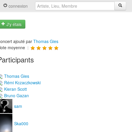
connexion
J'y étais
oncert ajouté par
Thomas Gies
ote moyenne :
Participants
Thomas Gies
Rémi Kczaczkowski
Kieran Scott
Bruno Gazan
sam
Ska000