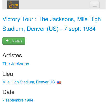
My
Concert
Archive
mes concerts
Victory Tour : The Jacksons, Mile High
connexion
Stadium, Denver (US) - 7 sept. 1984
J'y étais
Artistes
The Jacksons
Lieu
Mile High Stadium, Denver US
Date
7 septembre 1984