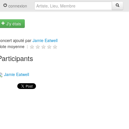
connexion
J'y étais
oncert ajouté par
Jamie Eatwell
ote moyenne :
Participants
Jamie Eatwell