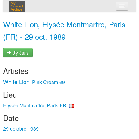
My
Concert
Archive
mes concerts
White Lion, Elysée Montmartre, Paris
connexion
(FR) - 29 oct. 1989
J'y étais
Artistes
White Lion
Pink Cream 69
,
Lieu
Elysée Montmartre, Paris FR
Date
29 octobre 1989