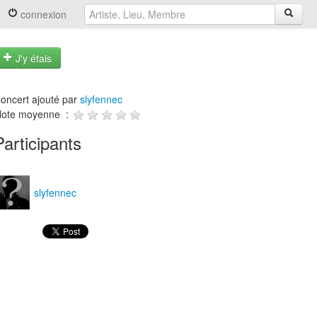
connexion
J'y étais
oncert ajouté par
slyfennec
ote moyenne :
Participants
slyfennec