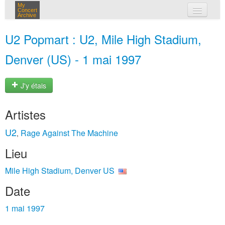
My
Concert
Archive
mes concerts
U2 Popmart : U2, Mile High Stadium,
connexion
Denver (US) - 1 mai 1997
J'y étais
Artistes
U2
Rage Against The Machine
,
Lieu
Mile High Stadium, Denver US
Date
1 mai 1997