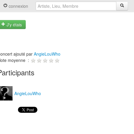
connexion
J'y étais
oncert ajouté par
AngieLouWho
ote moyenne :
Participants
AngieLouWho