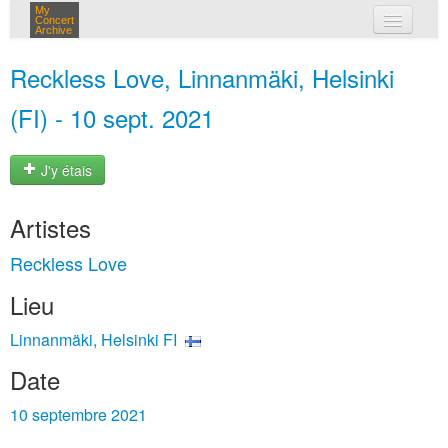
My
Concert
Archive
mes concerts
Reckless Love, Linnanmäki, Helsinki
connexion
(FI) - 10 sept. 2021
J'y étais
Artistes
Reckless Love
Lieu
Linnanmäki, Helsinki FI
Date
10 septembre 2021