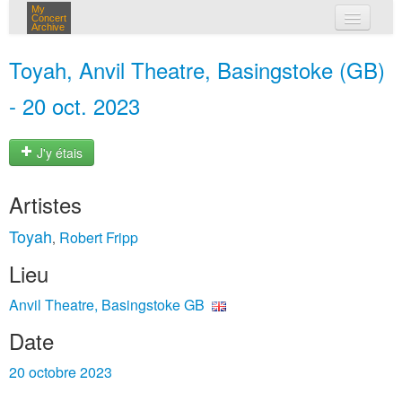
My
Concert
Archive
mes concerts
Toyah, Anvil Theatre, Basingstoke (GB)
connexion
- 20 oct. 2023
J'y étais
Artistes
Toyah
Robert Fripp
,
Lieu
Anvil Theatre, Basingstoke GB
Date
20 octobre 2023