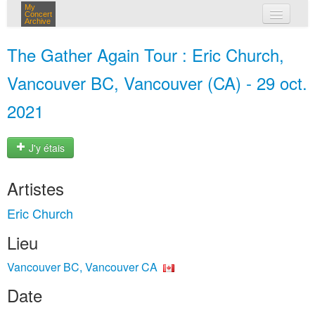
My
Concert
Archive
mes concerts
The Gather Again Tour : Eric Church,
connexion
Vancouver BC, Vancouver (CA) - 29 oct.
2021
J'y étais
Artistes
Eric Church
Lieu
Vancouver BC, Vancouver CA
Date