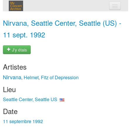
My
Concert
Archive
mes concerts
Nirvana, Seattle Center, Seattle (US) -
connexion
11 sept. 1992
J'y étais
Artistes
Nirvana
Helmet
Fitz of Depression
,
,
Lieu
Seattle Center, Seattle US
Date
11 septembre 1992