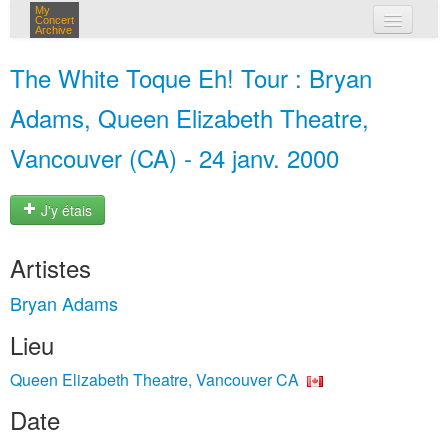
My
Concert
Archive
mes concerts
The White Toque Eh! Tour : Bryan
connexion
Adams, Queen Elizabeth Theatre,
Vancouver (CA) - 24 janv. 2000
J'y étais
Artistes
Bryan Adams
Lieu
Queen Elizabeth Theatre, Vancouver CA
Date