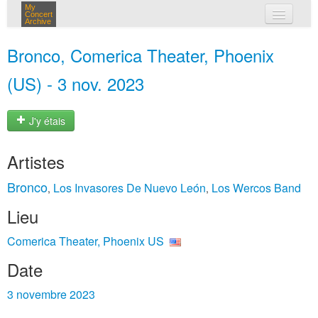
My
Concert
Archive
mes concerts
Bronco, Comerica Theater, Phoenix
connexion
(US) - 3 nov. 2023
J'y étais
Artistes
Bronco
Los Invasores De Nuevo León
Los Wercos Band
,
,
Lieu
Comerica Theater, Phoenix US
Date
3 novembre 2023