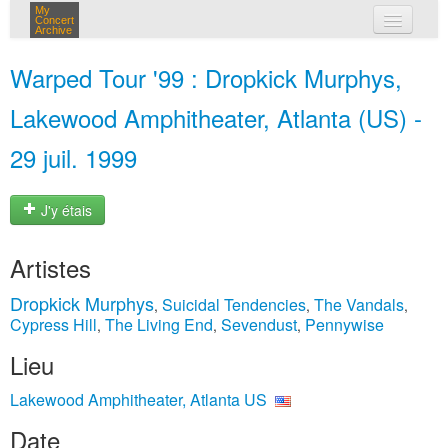
My
Concert
Archive
mes concerts
Warped Tour '99 : Dropkick Murphys,
connexion
Lakewood Amphitheater, Atlanta (US) -
29 juil. 1999
J'y étais
Artistes
Dropkick Murphys
Suicidal Tendencies
The Vandals
,
,
,
Cypress Hill
The Living End
Sevendust
Pennywise
,
,
,
Lieu
Lakewood Amphitheater, Atlanta US
Date