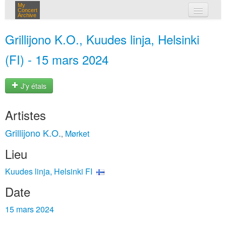
My
Concert
Archive
mes concerts
Grillijono K.O., Kuudes linja, Helsinki
connexion
(FI) - 15 mars 2024
J'y étais
Artistes
Grillijono K.O.
Mørket
,
Lieu
Kuudes linja, Helsinki FI
Date
15 mars 2024