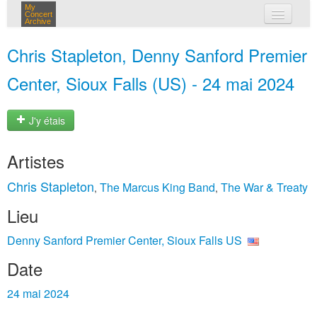
My
Concert
Archive
mes concerts
Chris Stapleton, Denny Sanford Premier
connexion
Center, Sioux Falls (US) - 24 mai 2024
J'y étais
Artistes
Chris Stapleton
The Marcus King Band
The War & Treaty
,
,
Lieu
Denny Sanford Premier Center, Sioux Falls US
Date
24 mai 2024