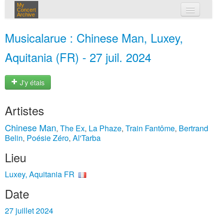
My
Concert
Archive
mes concerts
Musicalarue : Chinese Man, Luxey,
connexion
Aquitania (FR) - 27 juil. 2024
J'y étais
Artistes
Chinese Man
The Ex
La Phaze
Train Fantôme
Bertrand
,
,
,
,
Belin
Poésie Zéro
Al'Tarba
,
,
Lieu
Luxey, Aquitania FR
Date
27 juillet 2024