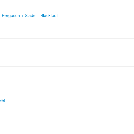
ay Ferguson
+
Slade
+
Blackfoot
Set