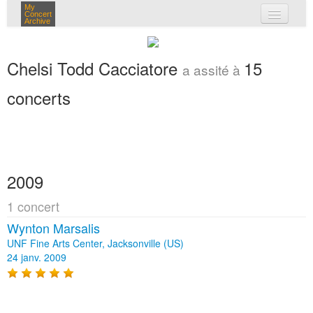
My
Concert
Archive
mes concerts
Chelsi Todd Cacciatore
15
a assité à
connexion
concerts
2009
1 concert
Wynton Marsalis
UNF Fine Arts Center, Jacksonville (US)
24 janv. 2009