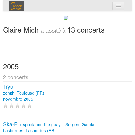
My
Concert
Archive
mes concerts
Claire Mich
13 concerts
a assité à
connexion
2005
2 concerts
Tryo
zenith, Toulouse (FR)
novembre 2005
Ska-P
+
spook and the guay
+
Sergent Garcia
Lasbordes, Lasbordes (FR)