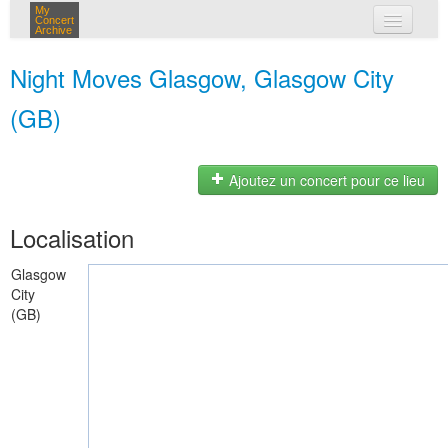
My
Concert
Archive
mes concerts
Night Moves Glasgow, Glasgow City
connexion
(GB)
Ajoutez un concert pour ce lieu
Localisation
Glasgow
City
(GB)