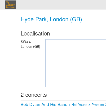
My
Concert
Archive
Hyde Park, London (GB)
Localisation
SW3 4
London (GB)
2 concerts
Bob Dylan And His Band
+
Neil Young & Promise 