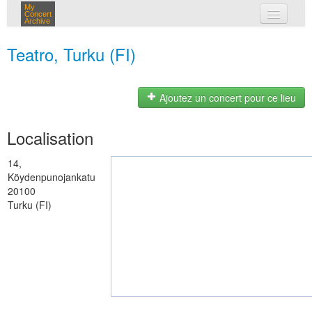
My
Concert
Archive
mes concerts
Teatro, Turku (FI)
connexion
Ajoutez un concert pour ce lieu
Localisation
14,
Köydenpunojankatu
20100
Turku (FI)