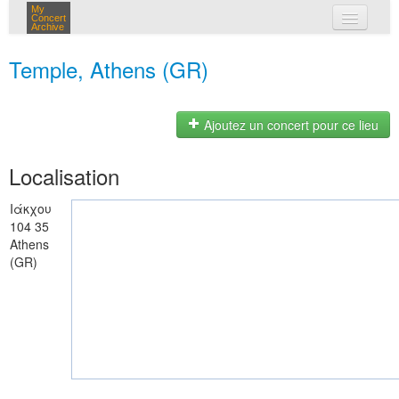
My
Concert
Archive
mes concerts
Temple, Athens (GR)
connexion
Ajoutez un concert pour ce lieu
Localisation
Ιάκχου
104 35
Athens
(GR)