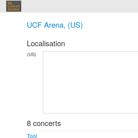
My
Concert
Archive
UCF Arena, (US)
Localisation
(US)
8 concerts
Tool