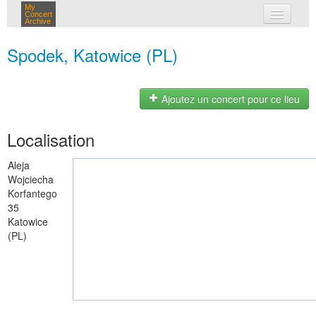
My
Concert
Archive
mes concerts
Spodek, Katowice (PL)
connexion
Ajoutez un concert pour ce lieu
Localisation
Aleja
Wojciecha
Korfantego
35
Katowice
(PL)