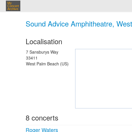
My
Concert
Archive
Sound Advice Amphitheatre, Wes
Localisation
7 Sansburys Way
33411
West Palm Beach (US)
8 concerts
Roger Waters