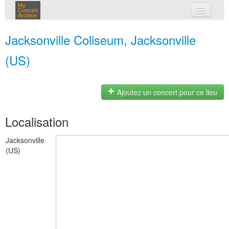
My
Concert
Archive
mes concerts
Jacksonville Coliseum, Jacksonville
connexion
(US)
Ajoutez un concert pour ce lieu
Localisation
Jacksonville
(US)