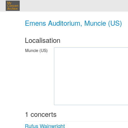
My
Concert
Archive
Emens Auditorium, Muncie (US)
Localisation
Muncie (US)
1 concerts
Rufus Wainwright