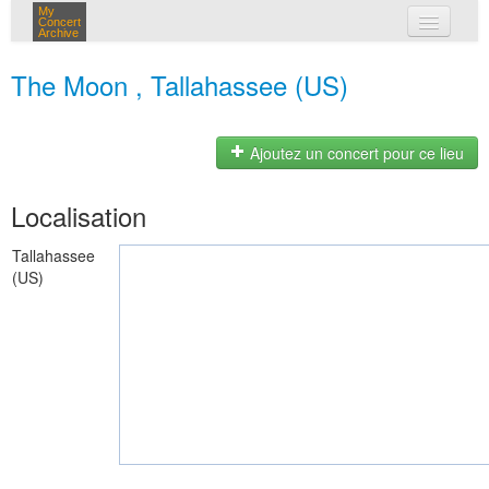
My
Concert
Archive
mes concerts
The Moon , Tallahassee (US)
connexion
Ajoutez un concert pour ce lieu
Localisation
Tallahassee
(US)