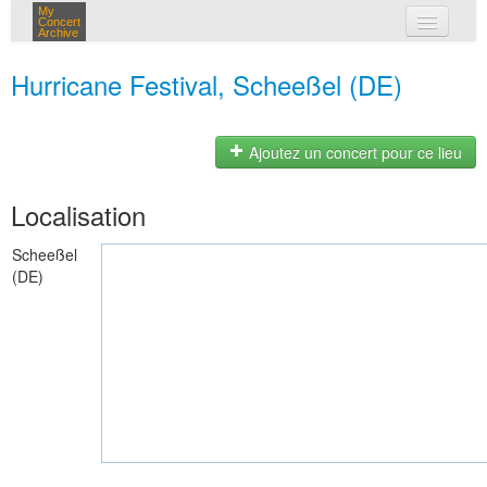
My
Concert
Archive
mes concerts
Hurricane Festival, Scheeßel (DE)
connexion
Ajoutez un concert pour ce lieu
Localisation
Scheeßel
(DE)