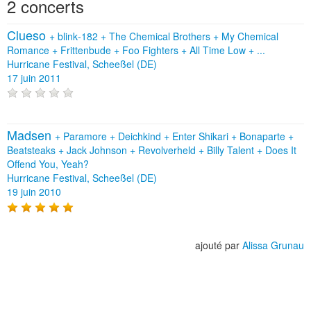
2 concerts
Clueso
+
blink‐182
+
The Chemical Brothers
+
My Chemical
Romance
+
Frittenbude
+
Foo Fighters
+
All Time Low
+
...
Hurricane Festival, Scheeßel (DE)
17 juin 2011
Madsen
+
Paramore
+
Deichkind
+
Enter Shikari
+
Bonaparte
+
Beatsteaks
+
Jack Johnson
+
Revolverheld
+
Billy Talent
+
Does It
Offend You, Yeah?
Hurricane Festival, Scheeßel (DE)
19 juin 2010
ajouté par
Alissa Grunau