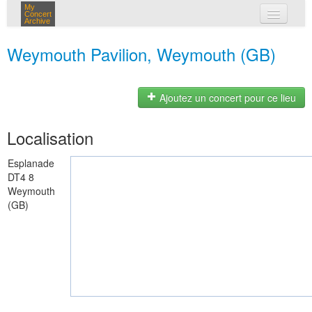
My
Concert
Archive
mes concerts
Weymouth Pavilion, Weymouth (GB)
connexion
Ajoutez un concert pour ce lieu
Localisation
Esplanade
DT4 8
Weymouth
(GB)