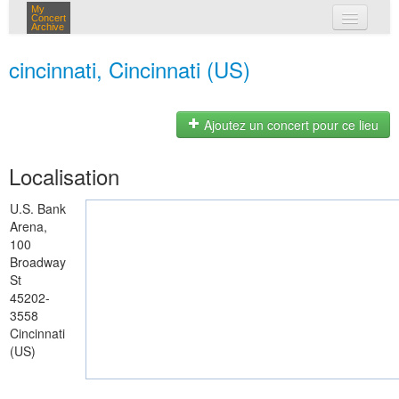
My
Concert
Archive
mes concerts
cincinnati, Cincinnati (US)
connexion
Ajoutez un concert pour ce lieu
Localisation
U.S. Bank
Arena,
100
Broadway
St
45202-
3558
Cincinnati
(US)