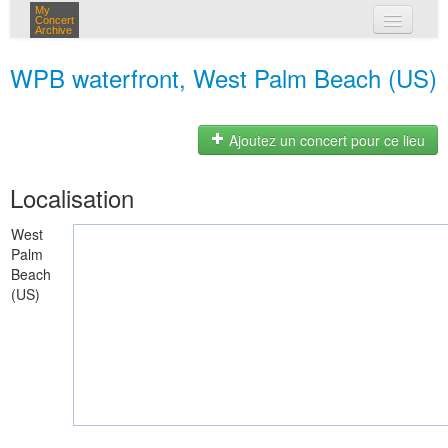
My
Concert
Archive
mes concerts
WPB waterfront, West Palm Beach (US)
connexion
Ajoutez un concert pour ce lieu
Localisation
West
Palm
Beach
(US)