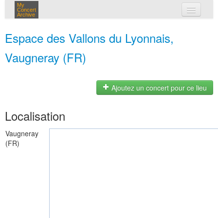
My
Concert
Archive
mes concerts
Espace des Vallons du Lyonnais,
connexion
Vaugneray (FR)
Ajoutez un concert pour ce lieu
Localisation
Vaugneray
(FR)