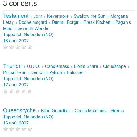
3 concerts
Testament
+
Jorn
+
Nevermore
+
Swallow the Sun
+
Morgana
Lefay
+
Dødheimsgard
+
Dimmu Borgir
+
Freak Kitchen
+
Pagan's
Mind
+
Seventh Wonder
Tapperiet, Notodden (NO)
18 août 2007
Therion
+
U.D.O.
+
Candlemass
+
Lion's Share
+
Cloudscape
+
Primal Fear
+
Demon
+
Zyklon
+
Falconer
Tapperiet, Notodden (NO)
17 août 2007
Queensrÿche
+
Blind Guardian
+
Circus Maximus
+
Sirenia
Tapperiet, Notodden (NO)
16 août 2007