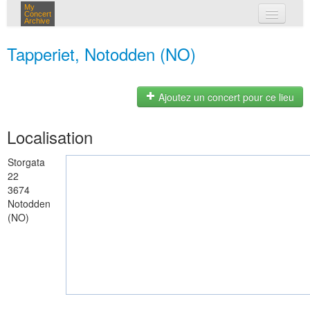
My
Concert
Archive
mes concerts
Tapperiet, Notodden (NO)
connexion
Ajoutez un concert pour ce lieu
Localisation
Storgata
22
3674
Notodden
(NO)