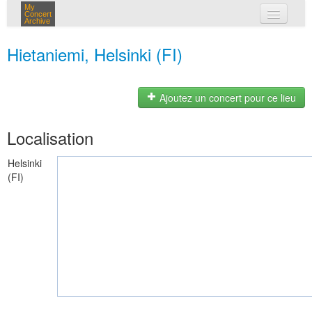
My
Concert
Archive
mes concerts
Hietaniemi, Helsinki (FI)
connexion
Ajoutez un concert pour ce lieu
Localisation
Helsinki
(FI)