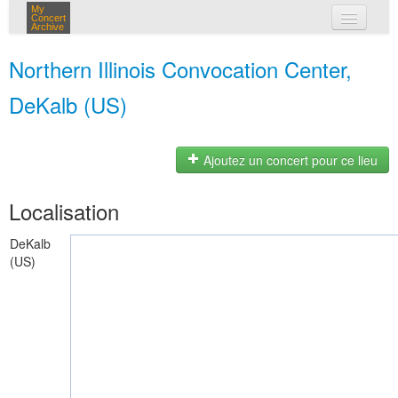
My
Concert
Archive
mes concerts
Northern Illinois Convocation Center,
connexion
DeKalb (US)
Ajoutez un concert pour ce lieu
Localisation
DeKalb
(US)