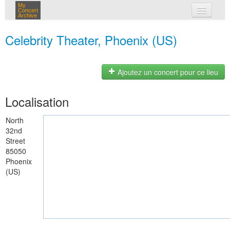
My
Concert
Archive
mes concerts
Celebrity Theater, Phoenix (US)
connexion
Ajoutez un concert pour ce lieu
Localisation
North
32nd
Street
85050
Phoenix
(US)