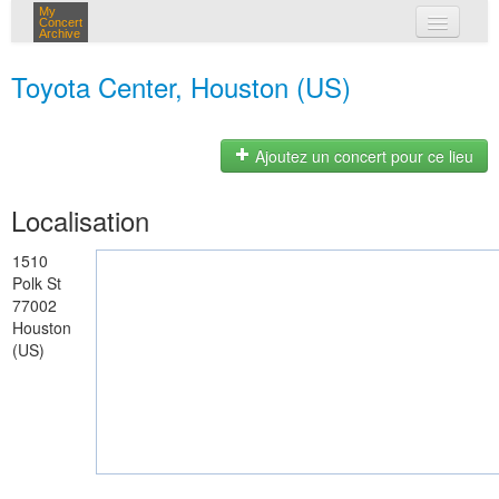
My
Concert
Archive
mes concerts
Toyota Center, Houston (US)
connexion
Ajoutez un concert pour ce lieu
Localisation
1510
Polk St
77002
Houston
(US)