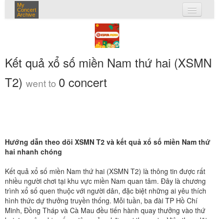
My
Concert
Archive
my concerts
login
Kết quả xổ số miền Nam thứ hai (XSMN
T2)
0 concert
went to
Hướng dẫn theo dõi XSMN T2 và kết quả xổ số miền Nam thứ
hai nhanh chóng
Kết quả xổ số miền Nam thứ hai (XSMN T2) là thông tin được rất
nhiều người chơi tại khu vực miền Nam quan tâm. Đây là chương
trình xổ số quen thuộc với người dân, đặc biệt những ai yêu thích
hình thức dự thưởng truyền thống. Mỗi tuần, ba đài TP Hồ Chí
Minh, Đồng Tháp và Cà Mau đều tiến hành quay thưởng vào thứ