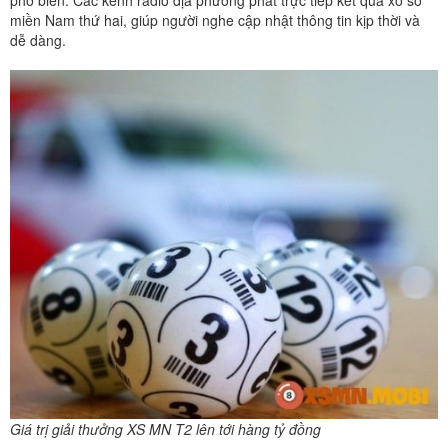
miền Nam thứ hai, giúp người nghe cập nhật thông tin kịp thời và
dễ dàng.
Giá trị giải thưởng XS MN T2 lên tới hàng tỷ đồng