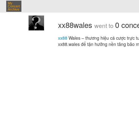
My
Concert
Archive
xx88wales
0 conce
went to
xx88
Wales – thương hiệu cá cược trực tu
xx88.wales để tận hưởng nền tảng bảo mật