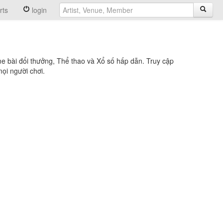
rts
login
me bài đổi thưởng, Thể thao và Xổ số hấp dẫn. Truy cập
ọi người chơi.