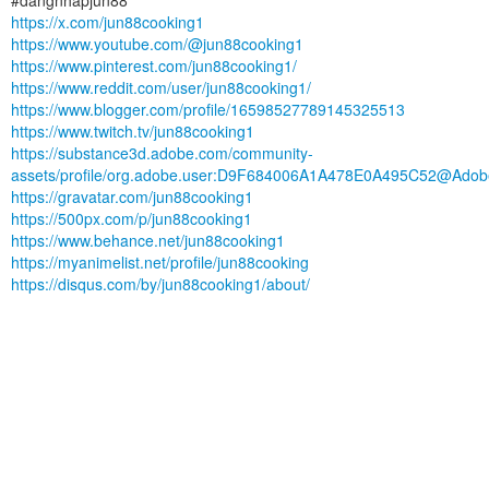
https://x.com/jun88cooking1
https://www.youtube.com/@jun88cooking1
https://www.pinterest.com/jun88cooking1/
https://www.reddit.com/user/jun88cooking1/
https://www.blogger.com/profile/16598527789145325513
https://www.twitch.tv/jun88cooking1
https://substance3d.adobe.com/community-
assets/profile/org.adobe.user:D9F684006A1A478E0A495C52@Adob
https://gravatar.com/jun88cooking1
https://500px.com/p/jun88cooking1
https://www.behance.net/jun88cooking1
https://myanimelist.net/profile/jun88cooking
https://disqus.com/by/jun88cooking1/about/