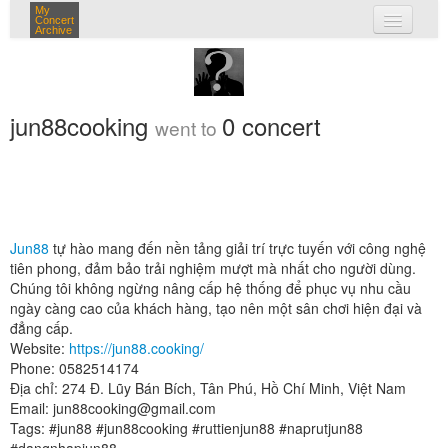
My
Concert
Archive
my concerts
login
jun88cooking
0 concert
went to
Jun88
tự hào mang đến nền tảng giải trí trực tuyến với công nghệ
tiên phong, đảm bảo trải nghiệm mượt mà nhất cho người dùng.
Chúng tôi không ngừng nâng cấp hệ thống để phục vụ nhu cầu
ngày càng cao của khách hàng, tạo nên một sân chơi hiện đại và
đẳng cấp.
Website:
https://jun88.cooking/
Phone: 0582514174
Địa chỉ: 274 Đ. Lũy Bán Bích, Tân Phú, Hồ Chí Minh, Việt Nam
Email: jun88cooking@gmail.com
Tags: #jun88 #jun88cooking #ruttienjun88 #naprutjun88
#dangnhapjun88