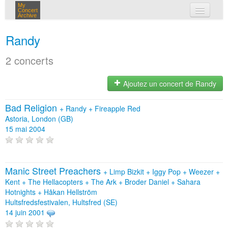
My
Concert
Archive
mes concerts
Randy
connexion
2 concerts
Ajoutez un concert de Randy
Bad Religion
+
Randy
+
Fireapple Red
Astoria, London (GB)
15 mai 2004
Manic Street Preachers
+
Limp Bizkit
+
Iggy Pop
+
Weezer
+
Kent
+
The Hellacopters
+
The Ark
+
Broder Daniel
+
Sahara
Hotnights
+
Håkan Hellström
Hultsfredsfestivalen, Hultsfred (SE)
14 juin 2001