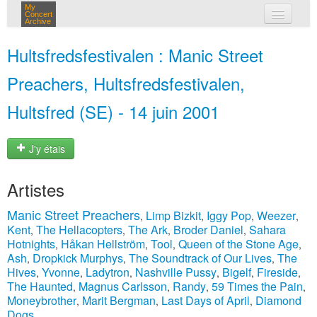
My
Concert
Archive
mes concerts
Hultsfredsfestivalen : Manic Street
connexion
Preachers, Hultsfredsfestivalen,
Hultsfred (SE) - 14 juin 2001
J'y étais
Artistes
Manic Street Preachers
Limp Bizkit
Iggy Pop
Weezer
,
,
,
,
Kent
The Hellacopters
The Ark
Broder Daniel
Sahara
,
,
,
,
Hotnights
Håkan Hellström
Tool
Queen of the Stone Age
,
,
,
,
Ash
Dropkick Murphys
The Soundtrack of Our Lives
The
,
,
,
Hives
Yvonne
Ladytron
Nashville Pussy
Bigelf
Fireside
,
,
,
,
,
,
The Haunted
Magnus Carlsson
Randy
59 Times the Pain
,
,
,
,
Moneybrother
Marit Bergman
Last Days of April
Diamond
,
,
,
Dogs